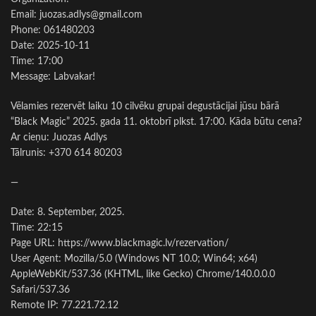
Email: juozas.adlys@gmail.com
Phone: 061480203
Date: 2025-10-11
Time: 17:00
Message: Labvakar!
Vēlamies rezervēt laiku 10 cilvēku grupai degustācijai jūsu bārā
“Black Magic” 2025. gada 11. oktobrī plkst. 17:00. Kāda būtu cena?
Ar cieņu: Juozas Adlys
Tālrunis: +370 614 80203
—
Date: 8. September, 2025.
Time: 22:15
Page URL: https://www.blackmagic.lv/rezervation/
User Agent: Mozilla/5.0 (Windows NT 10.0; Win64; x64)
AppleWebKit/537.36 (KHTML, like Gecko) Chrome/140.0.0.0
Safari/537.36
Remote IP: 77.221.72.12