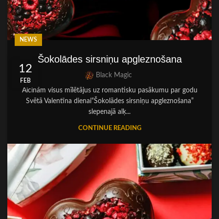
NEWS
Šokolādes sirsniņu apgleznošana
12
Black Magic
FEB
Aicinām visus mīlētājus uz romantisku pasākumu par godu
Svētā Valentīna dienai“Šokolādes sirsniņu apgleznošana”
slepenajā alķ...
CONTINUE READING