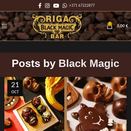
+371 67222877
0
0,00
€
Posts by
Black Magic
21
OCT