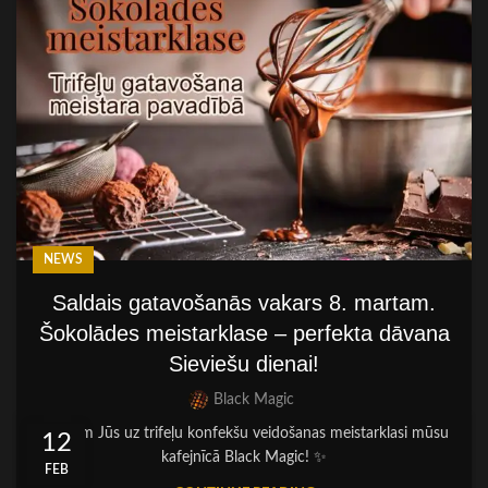
NEWS
Saldais gatavošanās vakars 8. martam.
Šokolādes meistarklase – perfekta dāvana
Sieviešu dienai!
Black Magic
Aicinām Jūs uz trifeļu konfekšu veidošanas meistarklasi mūsu
12
kafejnīcā Black Magic! ✨
FEB