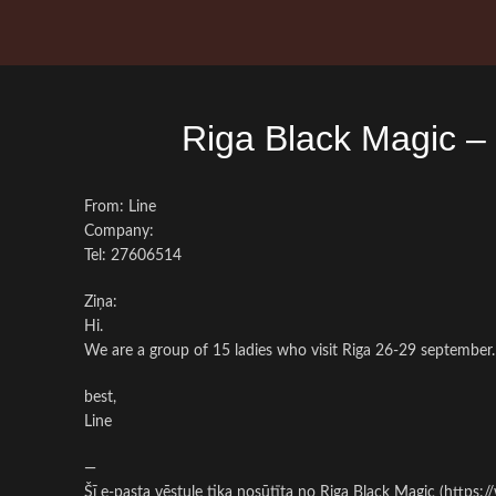
Riga Black Magic 
From: Line
Company:
Tel: 27606514
Ziņa:
Hi.
We are a group of 15 ladies who visit Riga 26-29 september.
best,
Line
—
Šī e-pasta vēstule tika nosūtīta no Riga Black Magic (https: