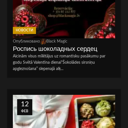
НОВОСТИ
Опубликовано
Black Magic
Роспись шоколадных сердец
Aicinām visus mīlētājus uz romantisku pasākumu par
godu Svētā Valentīna dienai“Šokolādes sirsniņu
apgleznošana” slepenajā alķ...
12
ФЕВ