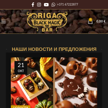
+371 67222877
0
0,00
€
НАШИ НОВОСТИ И ПРЕДЛОЖЕНИЯ
21
ОКТ