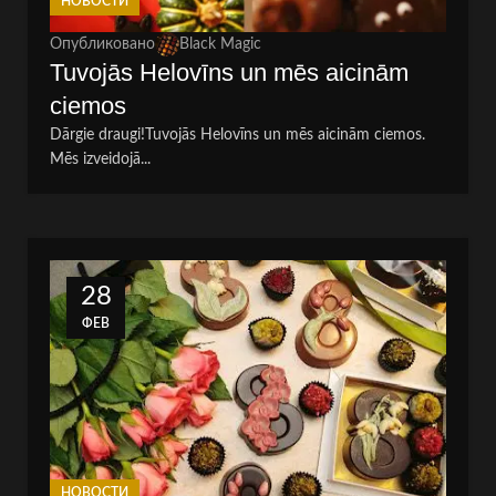
НОВОСТИ
Опубликовано
Black Magic
Tuvojās Helovīns un mēs aicinām
ciemos
Dārgie draugi!Tuvojās Helovīns un mēs aicinām ciemos.
Mēs izveidojā...
28
ФЕВ
НОВОСТИ