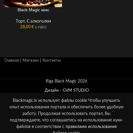
Black Magic кекс
Tорт
,
С алкоголем
28,00
€
(с НДС)
Главная
|
Магазин
|
Контакты
Riga Black Magic 2026
Дизайн - GVM STUDIO
Blackmagic.lv использует файлы cookie
Чтобы улучшить
опыт использования портала и обеспечить более удобную
работу. Продолжая использовать портал, Вы
подтверждаете, что соглашаетесь на использование куки-
0
файлов в соответствии с
правилами использования
агазин
Фильтры
Корзина
Мой счет