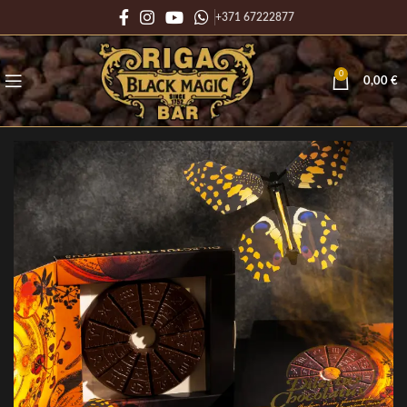
+371 67222877
0
0,00
€