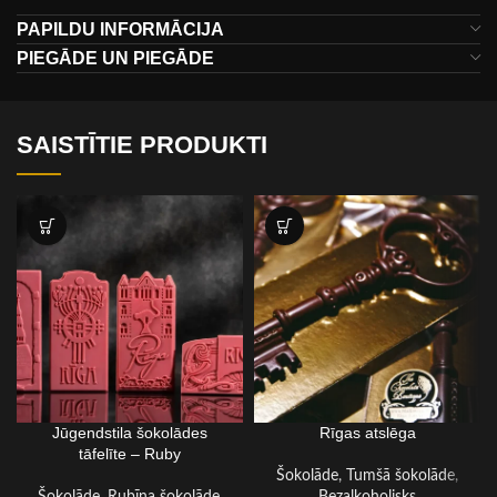
PAPILDU INFORMĀCIJA
PIEGĀDE UN PIEGĀDE
SAISTĪTIE PRODUKTI
Jūgendstila šokolādes
Rīgas atslēga
ŠOKOLĀDES TĀFELĪTE
tāfelīte – Ruby
Šokolāde
,
Tumšā šokolāde
,
Šokolāde
,
Rubīna šokolāde
,
Bezalkoholisks