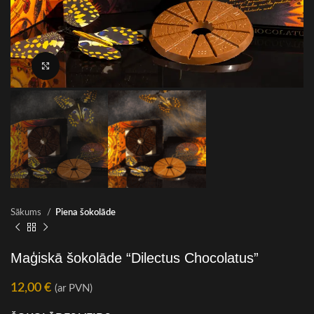
Noklikšķiniet, lai palielinātu
Sākums
Piena šokolāde
Maģiskā šokolāde “Dilectus Chocolatus”
12,00
€
(ar PVN)