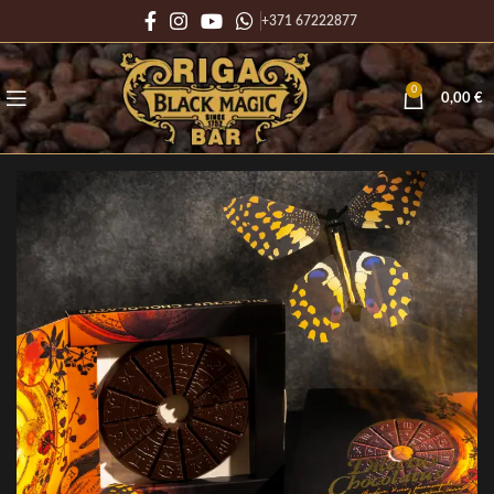
+371 67222877
0
0,00
€