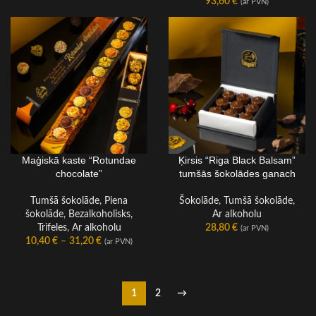
93,60
€
(ar PVN)
Maģiskā kaste “Rotundae
Ķirsis “Riga Black Balsam”
DAUDZUMS KASTĒ
chocolate”
tumšās šokolādes ganach
Tumšā šokolāde
,
Piena
Šokolāde
,
Tumšā šokolāde
,
šokolāde
,
Bezalkoholisks
,
Ar alkoholu
Trifeles
,
Ar alkoholu
28,80
€
(ar PVN)
10,40
€
–
31,20
€
(ar PVN)
1
2
→