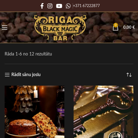
+371 67222877
0
0,00
€
Rāda 1-6 no 12 rezultātu
Rādīt sānu joslu