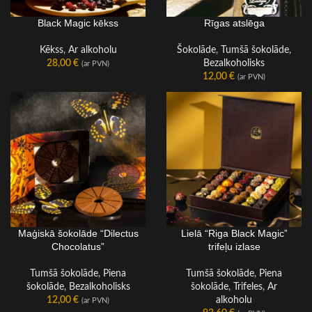
Black Magic kēkss
Rīgas atslēga
Kēkss
,
Ar alkoholu
Šokolāde
,
Tumšā šokolāde
,
28,00
€
Bezalkoholisks
(ar PVN)
12,00
€
(ar PVN)
Maģiskā šokolāde “Dilectus
Lielā “Riga Black Magic”
ŠOKOLĀDES VEIDS
Chocolatus”
trifeļu izlase
Tumšā šokolāde
,
Piena
Tumšā šokolāde
,
Piena
šokolāde
,
Bezalkoholisks
šokolāde
,
Trifeles
,
Ar
12,00
€
alkoholu
(ar PVN)