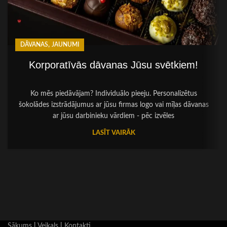
,
DĀVANAS
JAUNUMI
Korporatīvās dāvanas Jūsu svētkiem!
Ko mēs piedāvājam? Individuālo pieeju. Personalizētus
šokolādes izstrādājumus ar jūsu firmas logo vai mīļas dāvanas
ar jūsu darbinieku vārdiem - pēc izvēles
LASĪT VAIRĀK
Sākums
|
Veikals
|
Kontakti