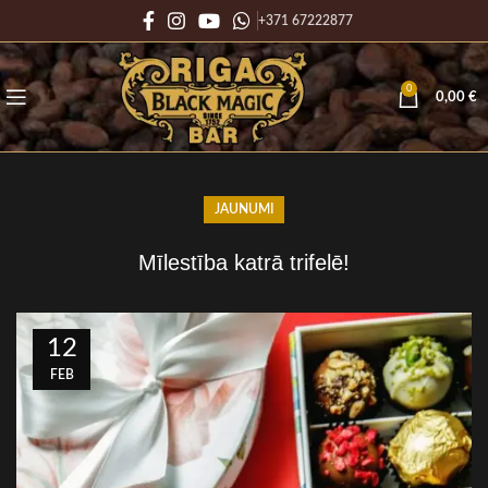
+371 67222877
0
0,00
€
JAUNUMI
Mīlestība katrā trifelē!
12
FEB