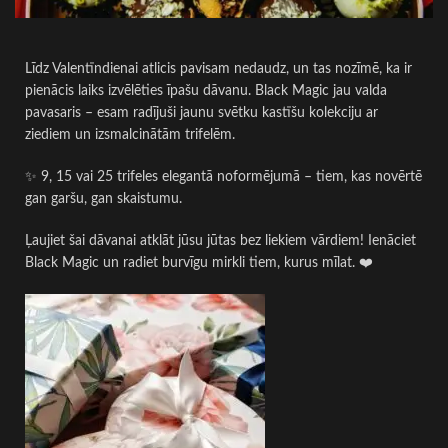
Līdz Valentīndienai atlicis pavisam nedaudz, un tas nozīmē, ka ir
pienācis laiks izvēlēties īpašu dāvanu. Black Magic jau valda
pavasaris – esam radījuši jaunu svētku kastīšu kolekciju ar
ziediem un izsmalcinātām trifelēm.
✨ 9, 15 vai 25 trifeles elegantā noformējumā – tiem, kas novērtē
gan garšu, gan skaistumu.
Ļaujiet šai dāvanai atklāt jūsu jūtas bez liekiem vārdiem! Ienāciet
Black Magic un radiet burvīgu mirkli tiem, kurus mīlat. ❤️